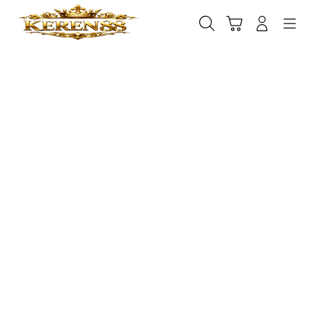
Skip
to
Cari
Troli
Login
Navigation
content