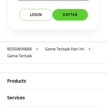
LOGIN
DAFTAR
Layer Popup Close
BOSSWIN888
>
Game Terbaik Hari Ini
>
Game Terbaik
Buka
Footer Navigation
Products
Buka
Services
Buka